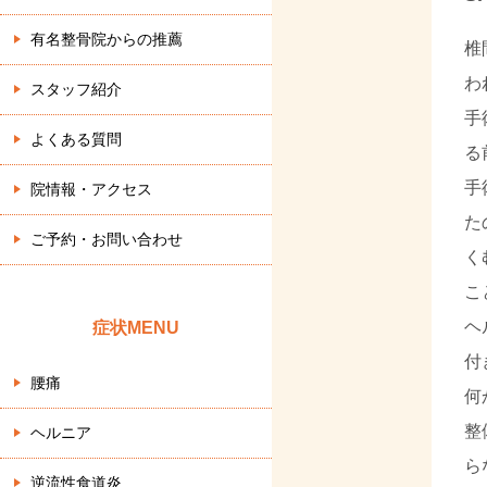
有名整骨院からの推薦
椎
わ
スタッフ紹介
手
よくある質問
る
手
院情報・アクセス
た
ご予約・お問い合わせ
く
こ
ヘ
症状MENU
付
腰痛
何
整
ヘルニア
ら
逆流性食道炎