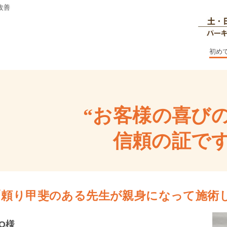
改善
初め
“お客様の喜び
信頼の証です
「頼り甲斐のある先生が親身になって施術
.O様