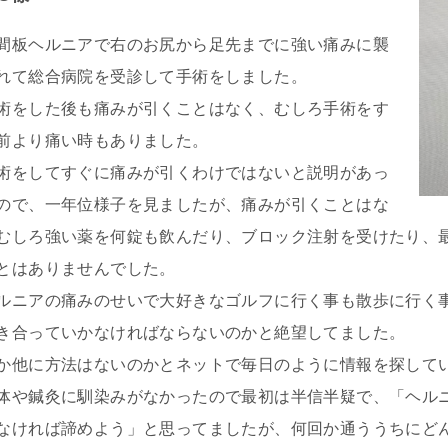
間板ヘルニアで右のお尻から足先までに強い痛みに襲
れて総合病院を受診して手術をしました。
術をした後も痛みが引くことはなく、むしろ手術をす
前より痛い時もありました。
術をしてすぐに痛みが引くわけではないと説明があっ
ので、一年位様子を見ましたが、痛みが引くことはな
むしろ強い薬を何錠も飲んだり、ブロック注射を受けたり、
とはありませんでした。
ルニアの痛みのせいで大好きなゴルフに行く事も散歩に行く
き合っていかなければならないのかと絶望してました。
か他に方法はないのかとネットで毎日のように情報を探して
体や鍼灸に馴染みがなかったので最初は半信半疑で、「ヘル
なければ諦めよう」と思ってましたが、何回か通ううちにど