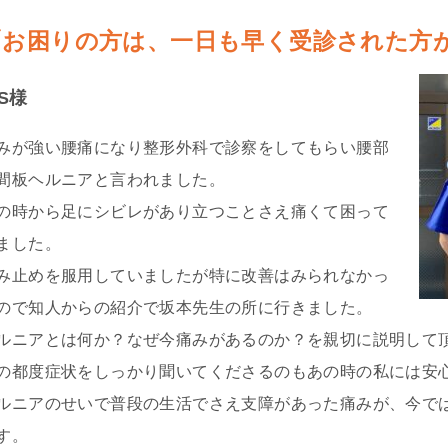
「お困りの方は、一日も早く受診された方
.S様
みが強い腰痛になり整形外科で診察をしてもらい腰部
間板ヘルニアと言われました。
の時から足にシビレがあり立つことさえ痛くて困って
ました。
み止めを服用していましたが特に改善はみられなかっ
ので知人からの紹介で坂本先生の所に行きました。
ルニアとは何か？なぜ今痛みがあるのか？を親切に説明して
の都度症状をしっかり聞いてくださるのもあの時の私には安
ルニアのせいで普段の生活でさえ支障があった痛みが、今で
す。