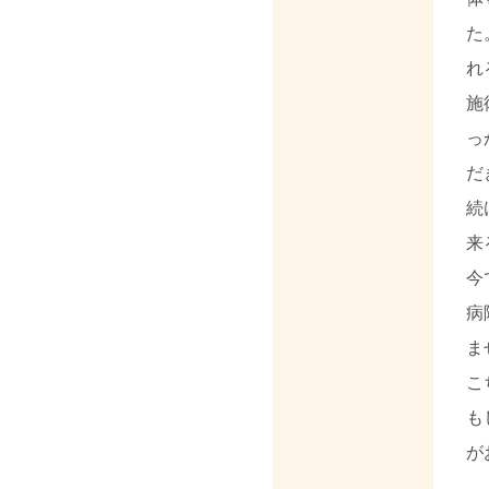
た
れ
施
っ
だ
続
来
今
病
ま
こ
も
が