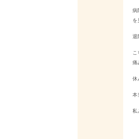
病
を
退
こ
痛
休
本
私