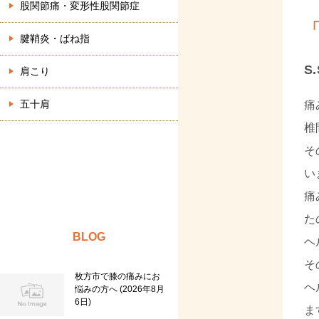
股関節痛・変形性股関節症
腱鞘炎・ばね指
S
肩こり
五十肩
痛
椎
そ
い
痛
た
BLOG
ヘ
そ
枚方市で膝の痛みにお
ヘ
悩みの方へ
2026年8月
6日
ま