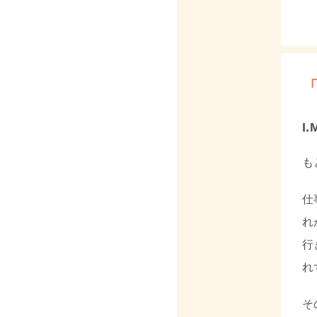
I
も
仕
れ
行
れ
そ