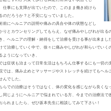
。仕事にも支障が出ていたので、このまま働き続けら
るのだろうか？と不安になっていました。
術前にヘルニアの説明や痛みの具合や体の状態などし
かりとカウンセリングしてもらえ、なぜ痛みやしびれが出る
き、ヘルニアの理解・納得をして治療を受ける事が出来まし
けて治療していく中で、徐々に痛みやしびれが和らいでいく
るようになっていき、
では症状も治まって日常生活はもちろん仕事するにも一切の
院では、痛み止めとマッサージやストレッチを続けてもヘル
せんでした。
ちらでの治療はそうではなく、体の変化を感じながら良くな
し同じようにヘルニアで悩まれている方、今までの治療法で
おられましたら、ぜひ坂本先生に相談してみて下さい！