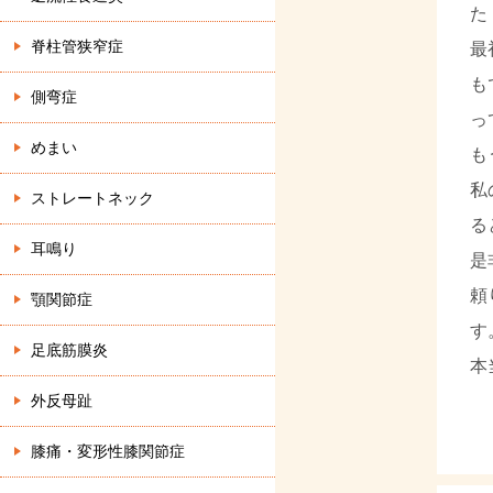
た
脊柱管狭窄症
最
も
側弯症
っ
めまい
も
私
ストレートネック
る
耳鳴り
是
頼
顎関節症
す
足底筋膜炎
本
外反母趾
膝痛・変形性膝関節症